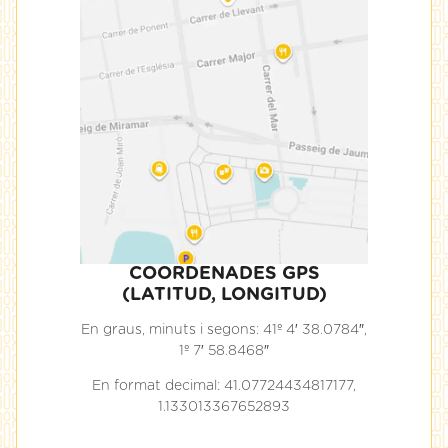
COORDENADES GPS
(LATITUD, LONGITUD)
En graus, minuts i segons: 41º 4′ 38.0784″,
1º 7′ 58.8468″
En format decimal: 41.07724434817177,
1.133013367652893