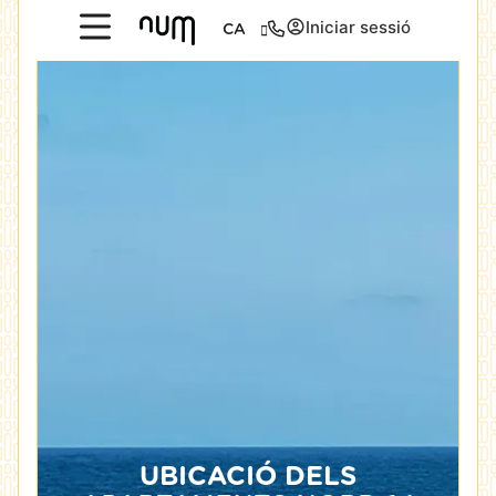
Iniciar sessió
CA
UBICACIÓ DELS