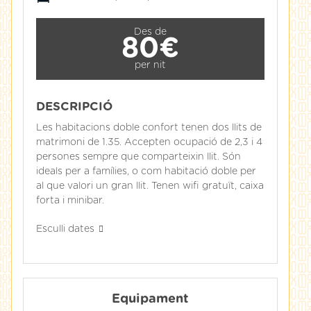
Des de
80€
per nit
DESCRIPCIÓ
Les habitacions doble confort tenen dos llits de
matrimoni de 1.35. Accepten ocupació de 2,3 i 4
persones sempre que comparteixin llit. Són
ideals per a famílies, o com habitació doble per
al que valori un gran llit. Tenen wifi gratuït, caixa
forta i minibar.
Esculli dates
Equipament