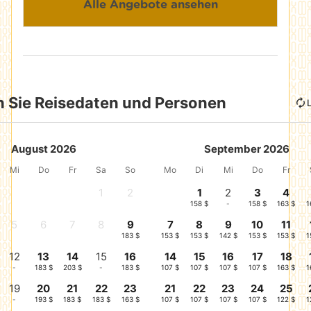
Alle Angebote ansehen
 Sie Reisedaten und Personen
August 2026
September 2026
Mi
Do
Fr
Sa
So
Mo
Di
Mi
Do
Fr
1
2
1
2
3
4
-
-
158 $
-
158 $
163 $
1
5
6
7
8
9
7
8
9
10
11
-
-
-
-
183 $
153 $
153 $
142 $
153 $
153 $
1
12
13
14
15
16
14
15
16
17
18
-
183 $
203 $
-
183 $
107 $
107 $
107 $
107 $
163 $
1
19
20
21
22
23
21
22
23
24
25
-
193 $
183 $
183 $
163 $
107 $
107 $
107 $
107 $
122 $
1