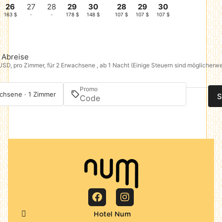
26
27
28
29
30
28
29
30
163 $
-
-
178 $
148 $
107 $
107 $
107 $
Abreise
 USD, pro Zimmer, für 2 Erwachsene , ab 1 Nacht (Einige Steuern sind möglicherwe
Promo
chsene · 1 Zimmer
S
Hotel Num