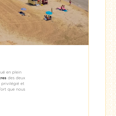
tué en plein
res
des deux
rivilégié et
fort que nous