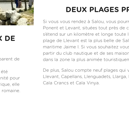
DEUX PLAGES P
Si vous vous rendez à Salou, vous pourr
Ponent et Levant, situées tout près de 
s’étend sur un kilomètre et longe toute
X DE
plage de Llevant est la plus belle de S
maritime Jaime I. Si vous souhaitez vo
partir du club nautique et de ses maison
parent de
dans la zone la plus animée touristiquem
De plus, Salou compte neuf plages qui 
 été
Llevant, Capellans, Llenguadets, Llarga,
nité pour
Cala Crancs et Cala Vinya.
ique, elle
e romaine.