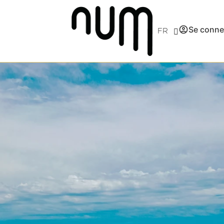
Se conne
FR