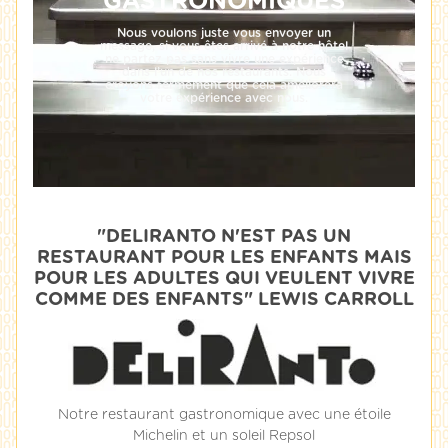
GASTRONOMIQUES
Nous voulons juste vous envoyer un
message, si vous êtes arrivé à notre hôtel
ne partez pas sans vivre une expérience
dans l’un de nos restaurants. Nous
croyons fermement que cela améliorera
votre expérience avec nous.
"DELIRANTO N'EST PAS UN
RESTAURANT POUR LES ENFANTS MAIS
POUR LES ADULTES QUI VEULENT VIVRE
COMME DES ENFANTS" LEWIS CARROLL
Notre restaurant gastronomique avec une étoile
Michelin et un soleil Repsol