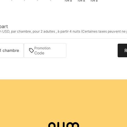
-
-
-
-
104 $
104 $
104 $
part
n USD, par chambre, pour 2 adultes , à partir 4 nuits (Certaines taxes peuvent ne 
Promotion
R
 1 chambre