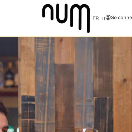
Se conne
FR