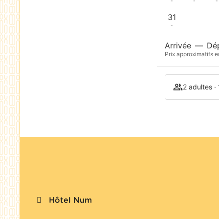
-
-
-
31
-
Arrivée
—
Dé
Prix approximatifs e
2 adultes ·
Hôtel Num