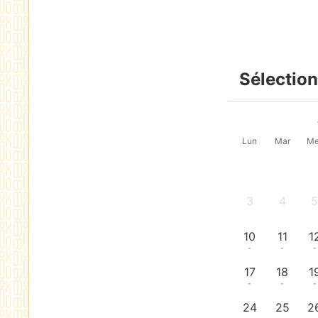
Sélection
Lun
Mar
Me
3
4
-
-
-
10
11
1
-
-
-
17
18
1
-
-
-
24
25
2