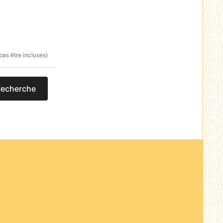
pas être incluses)
echerche