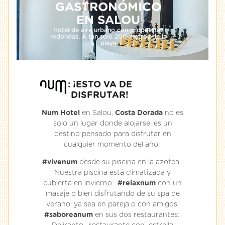
GASTRONÓMICO
EN SALOU
Hotel de aire urbano con propuestas
redondas. A tan sólo 200 metros de la
playa
: ¡ESTO VA DE
DISFRUTAR!
Num Hotel
en Salou,
Costa Dorada
no es
solo un lugar donde alojarse: es un
destino pensado para disfrutar en
cualquier momento del año.
#vivenum
desde su piscina en la azotea .
Nuestra piscina está climatizada y
cubierta en invierno.
#relaxnum
con un
masaje o bien disfrutando de su spa de
verano, ya sea en pareja o con amigos.
#saboreanum
en sus dos restaurantes: