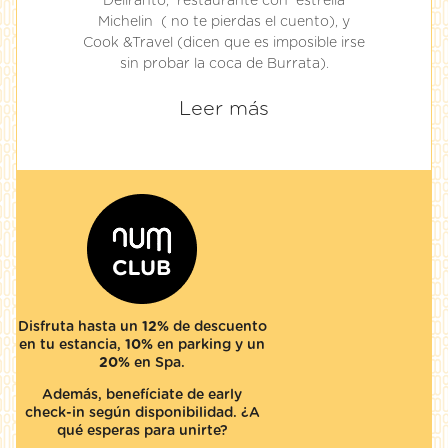
Deliranto, restaurante con estrella
Michelin ( no te pierdas el cuento), y
Cook &Travel (dicen que es imposible irse
sin probar la coca de Burrata).
Leer más
Disfruta hasta un
12%
de descuento
en tu estancia,
10%
en parking y un
20%
en Spa.
Además, benefíciate de early
check-in según disponibilidad. ¿A
qué esperas para unirte?