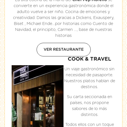
La alta cocina de la mano del
Chef Pep Moreno
se
convierte en un experiencia gastronómica donde el
adulto vuelve a ser niño. Cocina de emociones y
creatividad. Damos las gracias a Dickens, Exauspery,
Biset , Michael Ende…por historias como Cuento de
Navidad, el principito, Carmen …, base de nuestras
historias
VER RESTAURANTE
COOK & TRAVEL
Un viaje gastronómico sin
necesidad de pasaporte.
Nuestros platos hablan de
destinos.
Su carta seccionada en
países, nos propone
sabores de lo más
distintos.
Todos ellos con un toque