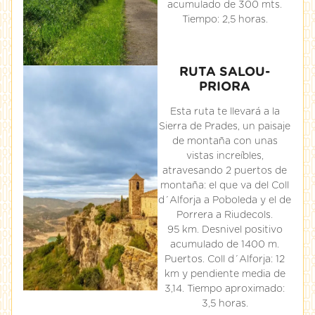
acumulado de 300 mts.
Tiempo: 2,5 horas.
RUTA SALOU-
PRIORA
Esta ruta te llevará a la
Sierra de Prades, un paisaje
de montaña con unas
vistas increíbles,
atravesando 2 puertos de
montaña: el que va del Coll
d´Alforja a Poboleda y el de
Porrera a Riudecols.
95 km. Desnivel positivo
acumulado de 1400 m.
Puertos. Coll d´Alforja: 12
km y pendiente media de
3,14. Tiempo aproximado:
3,5 horas.