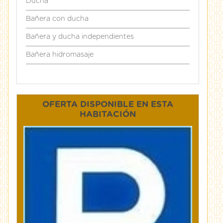
Ducha
Bañera con ducha
Bañera y ducha independientes
Bañera hidromasaje
OFERTA DISPONIBLE EN ESTA
HABITACIÓN