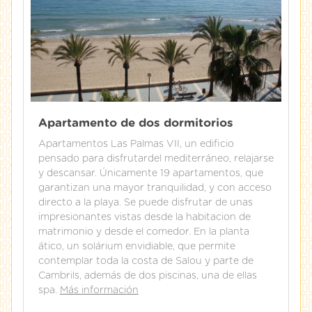
Apartamento de dos dormitorios
Apartamentos Las Palmas VII, un edificio
pensado para disfrutardel mediterráneo, relajarse
y descansar. Únicamente 19 apartamentos, que
garantizan una mayor tranquilidad, y con acceso
directo a la playa. Se puede disfrutar de unas
impresionantes vistas desde la habitacion de
matrimonio y desde el comedor. En la planta
ático, un solárium envidiable, que permite
contemplar toda la costa de Salou y parte de
Cambrils, además de dos piscinas, una de ellas
spa.
Más información